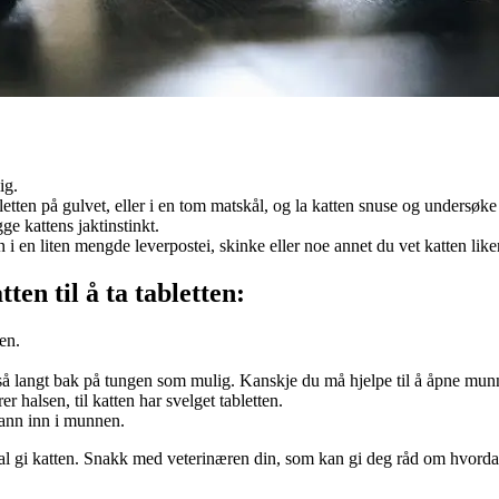
ig.
letten på gulvet, eller i en tom matskål, og la katten snuse og undersøke 
gge kattens jaktinstinkt.
 i en liten mengde leverpostei, skinke eller noe annet du vet katten liker
en til å ta tabletten:
en.
en så langt bak på tungen som mulig. Kanskje du må hjelpe til å åpne mu
halsen, til katten har svelget tabletten.
vann inn i munnen.
l gi katten. Snakk med veterinæren din, som kan gi deg råd om hvordan 