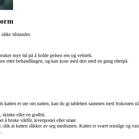
tform
ulike tilstander.
ruker mye tid på å holde pelsen ren og velstelt.
ten etter behandlingen, og kan kose med den med en gang etterpå.
. Hvis katten er ute om natten, kan du gi tabletten sammen med frokoste
, skinke eller en godbit.
 å bruke våtfôr, leverpostei eller smør.
lik at katten slikker av seg medisinen. Katter er svært renslige og vaske
.