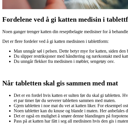
Fordelene ved å gi katten medisin i tablet
Noen ganger trenger katten din reseptbelagte medisiner for å behandle 
Det er flere fordeler ved å gi katten medisinen i tablettform:
Man unngår søl i pelsen. Dette betyr mye for katten, siden den b
Du slipper restriksjoner med håndtering og nærkontakt med kat
Du unngår flekker fra medisinen i møbler, sengetøy osv.
Når tabletten skal gis sammen med mat
Det er en fordel hvis katten er sulten før du skal gi tabletten
et par timer før du serverer tabletten sammen med maten.
Gjem tabletten i noe mat du vet at katten liker. For eksempel ost
Noen tabletter kan du knuse og blande i maten. Her anbefales det
Det er også en mulighet å smøre denne blandingen på forpotene, s
Pass på at katten har fått i seg all medisinen hvis den gis i maten