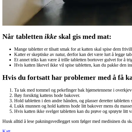
Når tabletten
ikke
skal gis med mat:
Mange tabletter er tilsatt smak for at katten skal spise dem frivill
Katter er skeptiske av natur, derfor kan det være lurt å legge tab
Et annet triks kan være å trille tabletten bortover gulvet for å tri
Hvis katten likevel ikke vil spise tabletten, kan du pakke den inn
Hvis du fortsatt har problemer med å få katt
Ta tak med tommel og pekefinger bak hjørnetennene i overkjev
Bøy forsiktig kattens hode bakover.
Hold tabletten i den andre hånden, og plasser deretter tablett
Lukk munnen og hold kattens hode litt bakover mens du masserer 
Hvis katten ikke svelger tabletten kan du prøve og sprøyte litt 
Husk alltid å lese pakningsvedlegget som følger med medisinen du ska
Katt