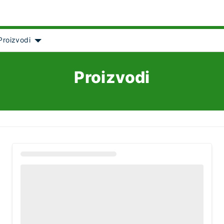
Proizvodi
Show submenu for [object Object]
Proizvodi