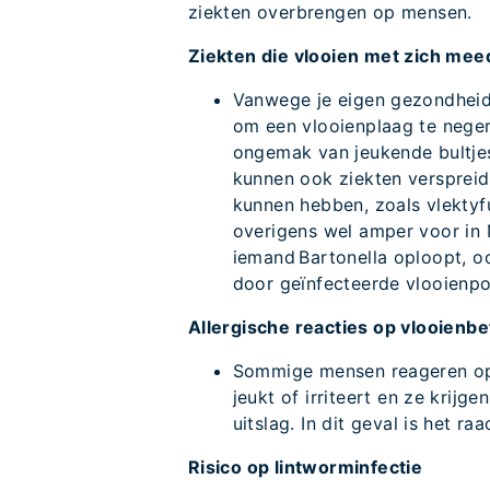
ziekten overbrengen op mensen.
Ziekten die vlooien met zich me
Vanwege je eigen gezondheid e
om een vlooienplaag te negere
ongemak van jeukende bultjes
kunnen ook ziekten versprei
kunnen hebben, zoals vlektyf
overigens wel amper voor in 
iemand Bartonella oploopt, o
door geïnfecteerde vlooienpo
Allergische reacties op vlooienb
Sommige mensen reageren op 
jeukt of irriteert en ze krijg
uitslag. In dit geval is het r
Risico op lintworminfectie