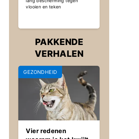
lang bescherming tegen
vlooien en teken
PAKKENDE
VERHALEN
GEZONDHEID
Vier redenen