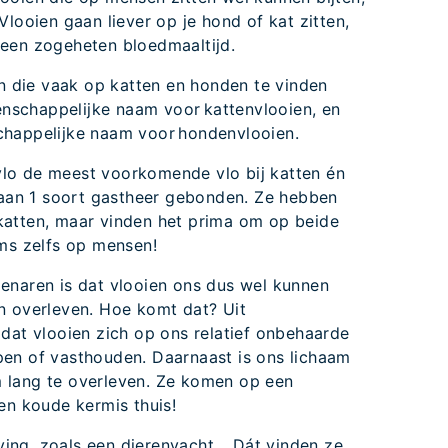
Vlooien gaan liever op je hond of kat zitten,
 een zogeheten bloedmaaltijd.
en die vaak op katten en honden te vinden
tenschappelijke naam voor kattenvlooien, en
chappelijke naam voor hondenvlooien.
lo de meest voorkomende vlo bij katten én
t aan 1 soort gastheer gebonden. Ze hebben
katten, maar vinden het prima om op beide
oms zelfs op mensen!
enaren is dat vlooien ons dus wel kunnen
n overleven. Hoe komt dat? Uit
 dat vlooien zich op ons relatief onbehaarde
en of vasthouden. Daarnaast is ons lichaam
 lang te overleven. Ze komen op een
en koude kermis thuis!
ing, zoals een dierenvacht… Dát vinden ze