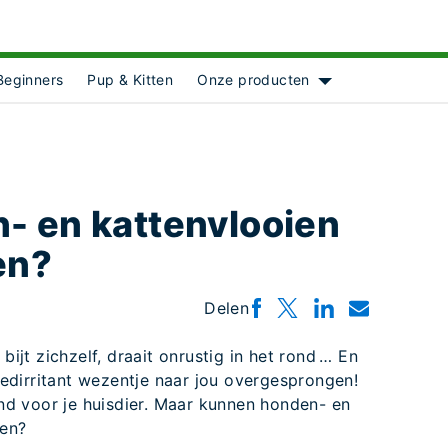
Beginners
Pup & Kitten
Onze producten
Show submenu for 
- en kattenvlooien
en?
Delen
bijt zichzelf, draait onrustig in het rond … En
loedirritant wezentje naar jou overgesprongen!
lend voor je huisdier. Maar kunnen honden- en
en?