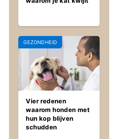
waarom je kat kwijlt
GEZONDHEID
Vier redenen
waarom honden met
hun kop blijven
schudden