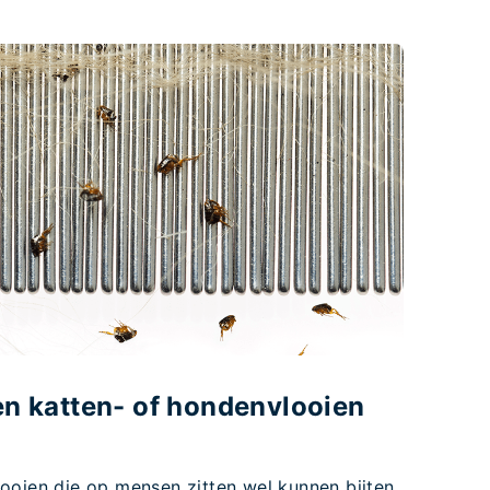
n katten- of hondenvlooien
ooien die op mensen zitten wel kunnen bijten,