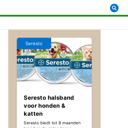
[object Object]
Seresto
Seresto halsband
voor honden &
katten
Seresto biedt tot 8 maanden