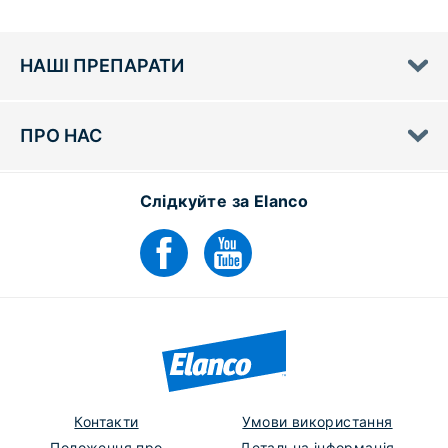
НАШІ ПРЕПАРАТИ
ПРО НАС
Слідкуйте за Elanco
Контакти
Умови використання
Положення про
Детальна інформація