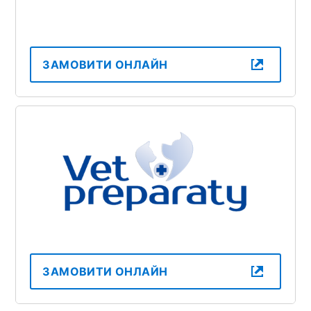
ЗАМОВИТИ ОНЛАЙН
ЗАМОВИТИ ОНЛАЙН