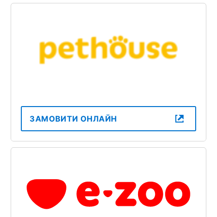
ЗАМОВИТИ ОНЛАЙН