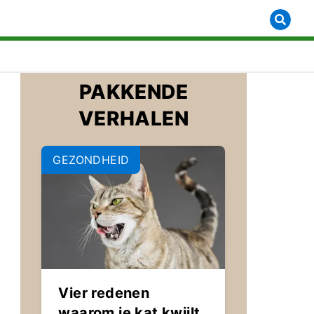
[object Object]
PAKKENDE
VERHALEN
GEZONDHEID
Vier redenen
waarom je kat kwijlt