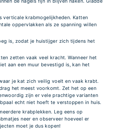
nnen de nagels fijn in blijven haken. Gladde
ls verticale krabmogelijkheden. Katten
tale oppervlakken als ze spanning willen
 is, zodat je huistijger zich tijdens het
tten zetten vaak veel kracht. Wanneer het
niet aan een muur bevestigd is, kan het
aar je kat zich veilig voelt en vaak krabt.
edrag het meest voorkomt. Zet het op een
enwoordig zijn er vele prachtige varianten
paal echt niet hoeft te verstoppen in huis.
 meerdere krabplekken. Leg eens op
rabmatjes neer en observeer hoeveel er
jecten moet je dus kopen!