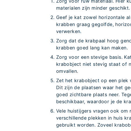
Zorg voor ruw materiaal. Hier ku
materialen zijn minder geschikt.
Geef je kat zowel horizontale a
krabben graag gegolfde, horizon
verwerken.
Zorg dat de krabpaal hoog genoeg
krabben goed lang kan maken.
Zorg voor een stevige basis. Ka
krabobject niet stevig staat of 
omvallen.
Zet het krabobject op een plek w
Dit zijn de plaatsen waar het g
goed zichtbare plaats neer. Teg
beschikbaar, waardoor je de krab
Vele huistijgers vragen ook om
verschillende plekken in huis k
gebruikt worden. Zoveel krabob