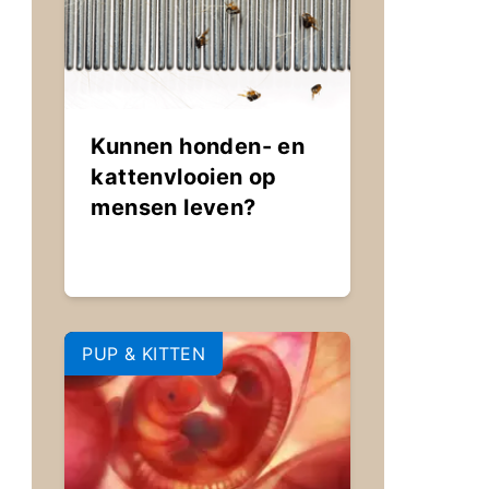
Kunnen honden- en
kattenvlooien op
mensen leven?
PUP & KITTEN