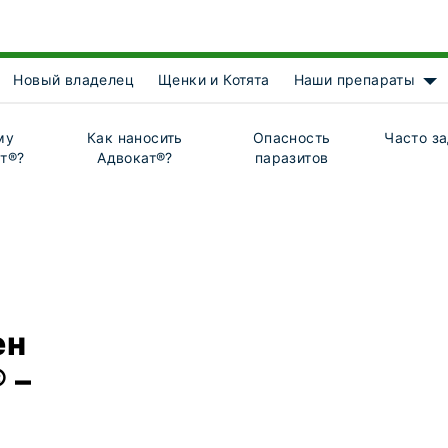
Новый владелец
Щенки и Котята
Наши препараты
Sh
му
Как наносить
Опасность
Часто з
т®?
Адвокат®?
паразитов
ен
 –