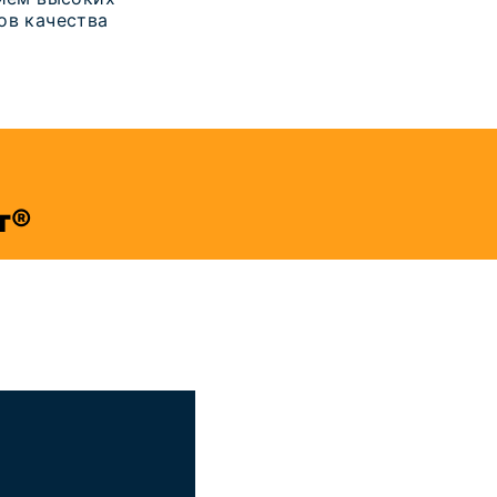
ов качества
т®