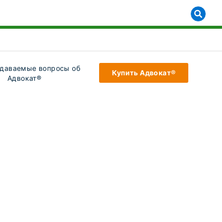
ow submenu for [object Object]
адаваемые вопросы об
Купить Адвокат®
Адвокат®