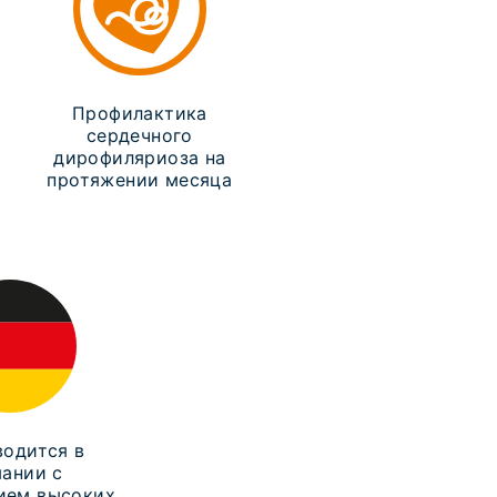
Профилактика
сердечного
дирофиляриоза на
протяжении месяца
одится в
ании с
ием высоких