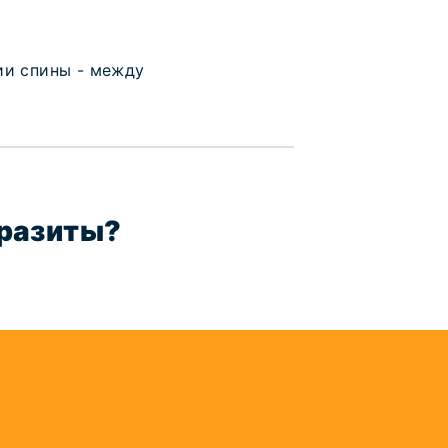
нии спины - между
аразиты?