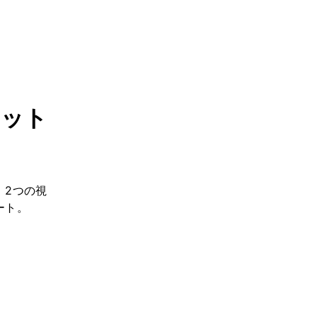
レット
。2つの視
ート。