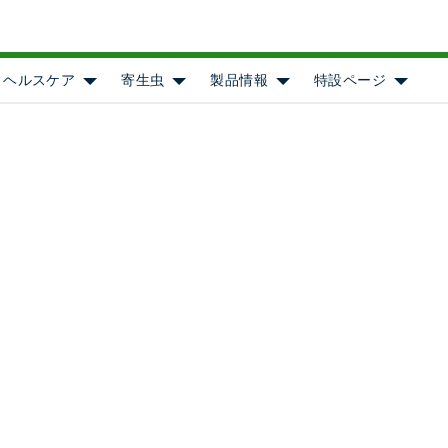
ヘルスケア
寄生虫
製品情報
特設ページ
Show submenu for [object Object]
Show submenu for [object Object]
Show submenu for [objec
Show s