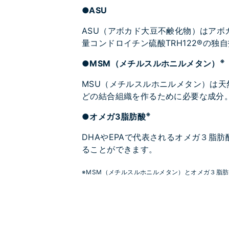
●ASU
ASU（アボカド大豆不鹸化物）はアボ
量コンドロイチン硫酸TRH122®の
※
●MSM（メチルスルホニルメタン）
MSU（メチルスルホニルメタン）は
どの結合組織を作るために必要な成分
※
●オメガ3脂肪酸
DHAやEPAで代表されるオメガ３脂
ることができます。
※MSM（メチルスルホニルメタン）とオメガ３脂