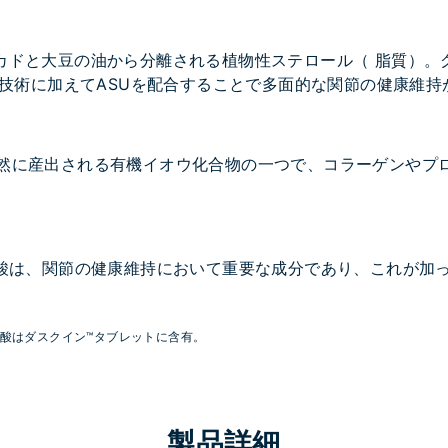
カドと大豆の油から分離される植物性ステロール（ 脂質）。グ
独自技術に加えてASUを配合することで多面的な関節の健康維
天然に産出される有機イオウ化合物の一つで、コラーゲンやプ
。
肪酸は、関節の健康維持において重要な成分であり、これが加
肪酸はダスクイン™タブレットに含有。
製品詳細