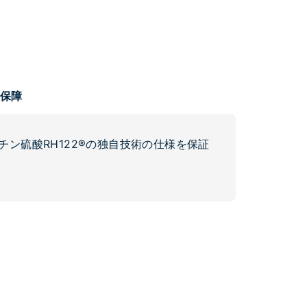
て保障
ン硫酸RH122®の独自技術の仕様を保証