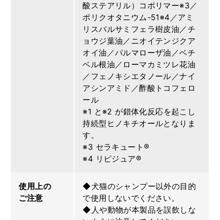
酸ステアリル）コポリマー※3／
ポリクオタニウム-51※4／アミ
リスバルサミフェラ樹皮油／チ
ョウジ葉油／ニオイテンジクア
オイ油／パルマローザ油／ベチ
ベル根油／ローマカミツレ花油
／フェノキシエタノール／ナイ
アシンアミド／酢酸トコフェロ
ール
※1 と※2 が錯体化反応を起こし
持続型ヒノキチオールとなりま
す。
※3 セラキュート®
※4 リピジュア®
使用上の
◆犬猫のシャンプー以外の目的
ご注意
で使用しないでください。
◆人や動物が本製品を誤飲しな