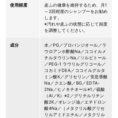
使用頻度
皮ふの健康を維持するため、月1
～2回程度のシャンプーをお勧め
します。
※汚れや皮ふの状態に応じて頻度
を調整してください。
成分
水／PG／プロパンジオール／ラ
ウロアンホ酢酸Na／ココイルメ
チルタウリンNa／ソルビトール
／PEG-1 ラウリルグリコール／
コカミドDEA／ココイルグルタ
ミン酸K／グリセリン／安息香酸
Na／クエン酸／BG／EDTA-
2Na／ヒノキチオール※1／硫酸
（Al／K）※2／グリチルリチン
酸2K／オレンジ油／エチドロン
酸4Na／（メタクリル酸グリセ
リルアミドエチル／メタクリル