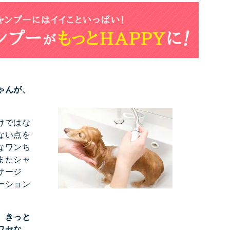
ゃんが、
けではな
ない点を
なワンち
またシャ
サージ
ーション
、きっと
ワセな