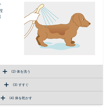
で
程
濡
(2) 体を洗う
(3) すすぐ
(4) 体を乾かす