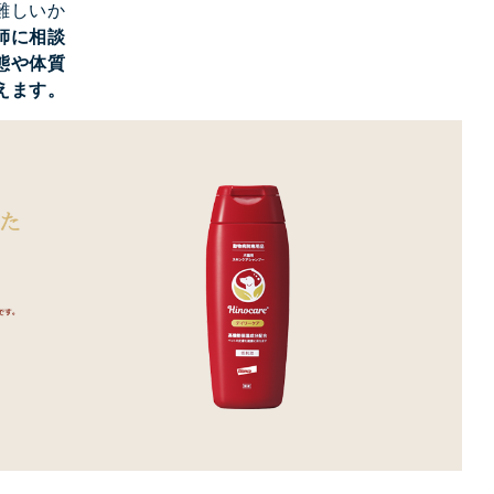
難しいか
師に相談
態や体質
えます。