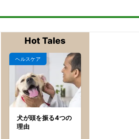
t Object]
ubmenu for [object Object]
Hot Tales
ヘルスケア
犬が頭を振る4つの
理由