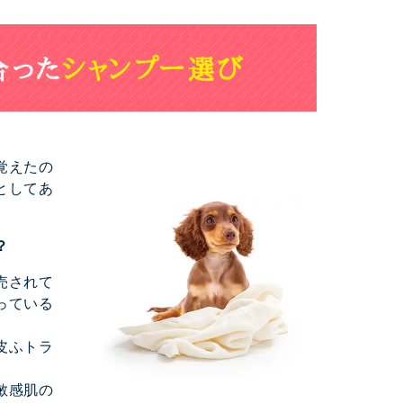
覚えたの
としてあ
？
売されて
っている
皮ふトラ
敏感肌の