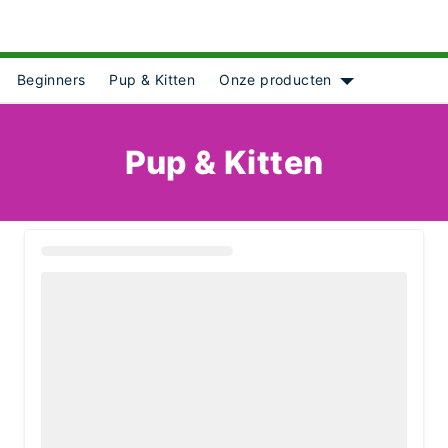
Beginners
Pup & Kitten
Onze producten
for [object Object]
Show submenu f
Pup & Kitten