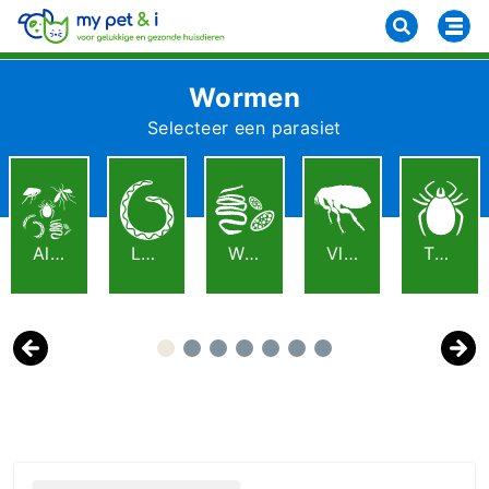
Wormen
Selecteer een parasiet
Alle Parasieten
Longworm
Wormen
Vlooien
Teken
Previous
Next