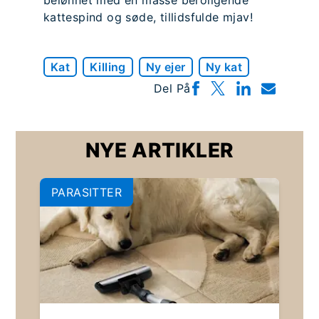
belønnet med en masse beroligende
kattespind og søde, tillidsfulde mjav!
Kat
Killing
Ny ejer
Ny kat
Del På
NYE ARTIKLER
PARASITTER