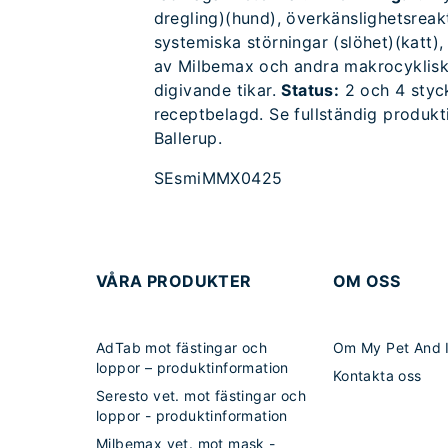
dregling)(hund), överkänslighetsreak
systemiska störningar (slöhet)(katt),
av Milbemax och andra makrocyklisk
digivande tikar.
Status:
2 och 4 styck
receptbelagd. Se fullständig produk
Ballerup.
SEsmiMMX0425
VÅRA PRODUKTER
OM OSS
AdTab mot fästingar och
Om My Pet And 
loppor – produktinformation
Kontakta oss
Seresto vet. mot fästingar och
loppor - produktinformation
Milbemax vet. mot mask -