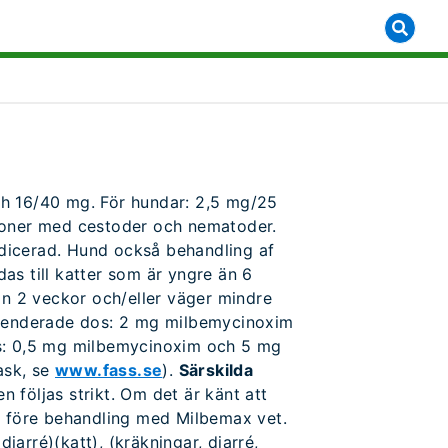
bmenu for [object Object]
ch 16/40 mg. För hundar: 2,5 mg/25
ioner med cestoder och nematoder.
dicerad. Hund också behandling af
das till katter som är yngre än 6
än 2 veckor och/eller väger mindre
enderade dos: 2 mg milbemycinoxim
s: 0,5 mg milbemycinoxim och 5 mg
ask, se
www.fass.se
).
Särskilda
 följas strikt. Om det är känt att
an före behandling med Milbemax vet.
iarré)(katt), (kräkningar, diarré,