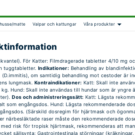
husse/matte
Valpar och kattungar
Våra produkter
ct Object]
Show su
ktinformation
vantel). För Katter: Filmdragerade tabletter 4/10 mg o
 tuggtabletter.
Indikationer:
Behandling av blandinfekt
(D.immitis), om samtidig behandling mot cestoder är in
vens lungmask.
Kontraindikationer:
Katt: Skall inte använ
 kg. Hund: Skall inte användas till hundar som är yngre 
tter).
Dos och administreringssätt:
Katt: Lägsta rekomm
oralt som engångsdos. Hund: Lägsta rekommenderade do
ngångsdos. (Särskild dosregim för hjärtmask och ögonm
ller närbesläktade raser måste den rekommenderade dosen
er med risk för tropisk hjärtmask, rekommenderas att m
ket sällsynta: Gastrointestinala störningar (kräkningar, d