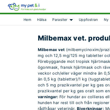
Hem
Hälsa
Parasiter
Uppfostran
Ny 
Show submenu for [obje
Milbemax vet. produ
Milbemax vet
(milbemycinoxim/prazik
mg och 12,5 mg/125 mg tabletter och
Förebyggande mot tropisk hjärtmask 
ögonmask, fransk hjärtmask och rä
veckor och/eller väger mindre än 0,5
än 0,5 kg (tabletter)/1 kg (tuggtable
och 5 mg prazikvantel per kg ges 
prazikvantel per kg ges oralt som e
varningar:
För hundar av collieras e
hunden har rest till och från region
rådfrågar veterinär.
Biverkningar:
Myc