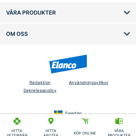
VÅRA PRODUKTER
OM OSS
Redaktion
Användningsvillkor
Sekretesspolicy
Sweden
PM-SE-23-0135
Datum för granskning:
April 2026
HITTA
HITTA
VÅRA
KÖP ONLINE
©2026 Elanco or its affiliates.
VETERINÄR
APOTEK
PRODUKTER