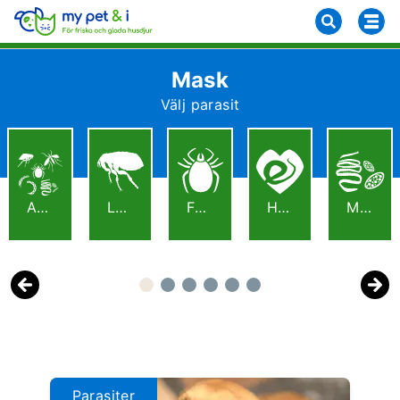
Mask
Välj parasit
ALLA
LOPPOR
FÄSTINGAR
HJÄRTMASK
MASK
Previous
Next
Parasiter