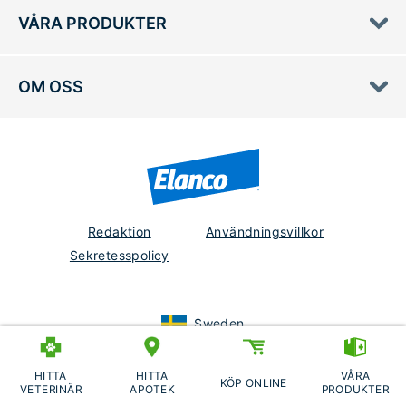
VÅRA PRODUKTER
OM OSS
Redaktion
Användningsvillkor
Sekretesspolicy
Sweden
EM-SE-21-0073
Datum för granskning:
November 2021
HITTA
HITTA
VÅRA
KÖP ONLINE
©2026 Elanco or its affiliates.
VETERINÄR
APOTEK
PRODUKTER