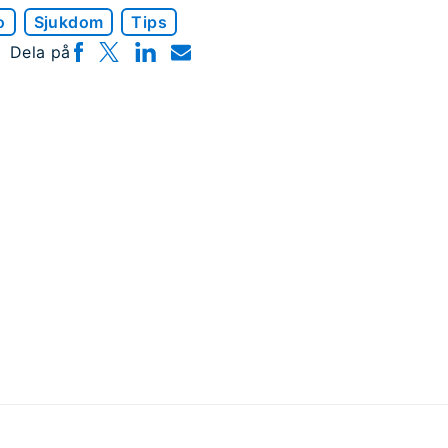
o
Sjukdom
Tips
Dela på