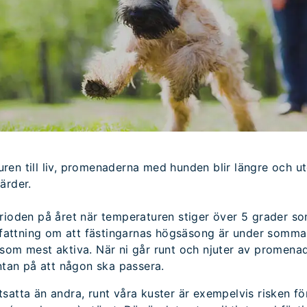
en till liv, promenaderna med hunden blir längre och ut
ärder.
rioden på året när temperaturen stiger över 5 grader som
ppfattning om att fästingarnas högsäsong är under somma
som mest aktiva. När ni går runt och njuter av promenad
äntan på att någon ska passera.
satta än andra, runt våra kuster är exempelvis risken fö