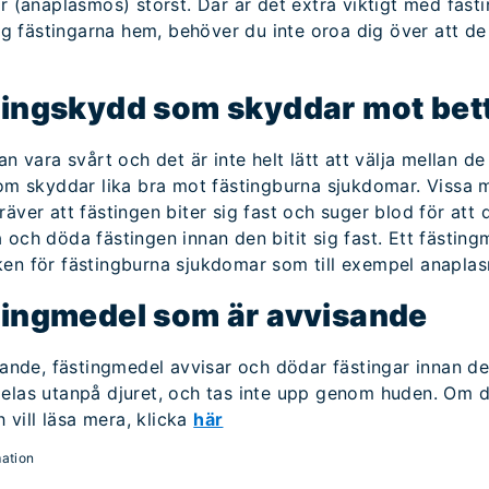
er (anaplasmos) störst. Där är det extra viktigt med fäs
sig fästingarna hem, behöver du inte oroa dig över att d
stingskydd som skyddar mot bet
an vara svårt och det är inte helt lätt att välja mellan d
som skyddar lika bra mot fästingburna sjukdomar. Vissa 
äver att fästingen biter sig fast och suger blod för att
 och döda fästingen innan den bitit sig fast. Ett fästi
ken för fästingburna sjukdomar som till exempel anapla
stingmedel som är avvisande
rande, fästingmedel avvisar och dödar fästingar innan de
elas utanpå djuret, och tas inte upp genom huden. Om du
h vill läsa mera, klicka
här
mation