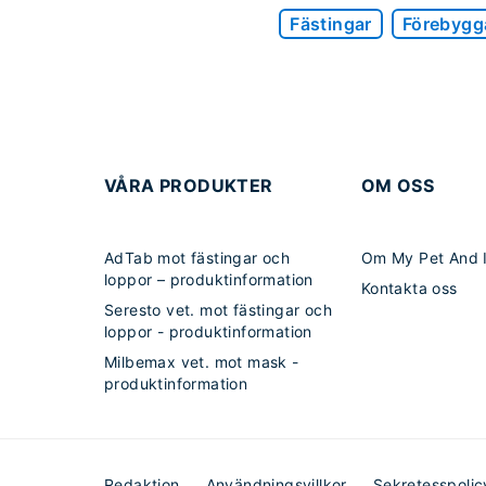
Fästingar
Förebygg
VÅRA PRODUKTER
OM OSS
AdTab mot fästingar och
Om My Pet And 
loppor – produktinformation
Kontakta oss
Seresto vet. mot fästingar och
loppor - produktinformation
Milbemax vet. mot mask -
produktinformation
Redaktion
Användningsvillkor
Sekretesspolic