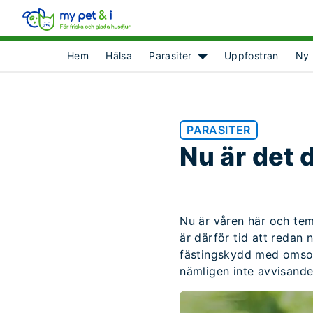
Hem
Hälsa
Parasiter
Uppfostran
Ny 
Show submenu for [obje
PARASITER
Nu är det 
Nu är våren här och te
är därför tid att redan 
fästingskydd med omsorg
nämligen inte avvisande