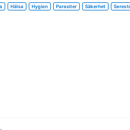
a
Hälsa
Hygien
Parasiter
Säkerhet
Serest
I
y