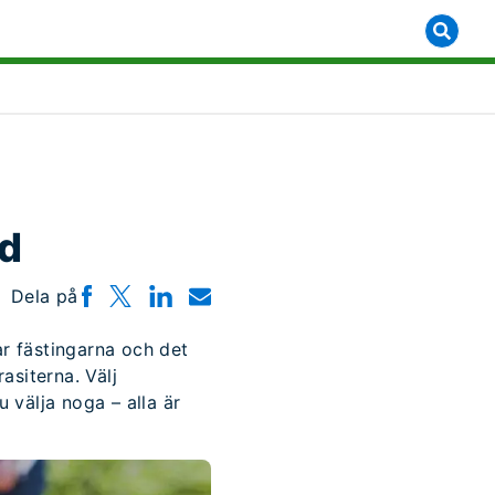
bmenu for [object Object]
dd
Dela på
r fästingarna och det
asiterna. Välj
välja noga – alla är