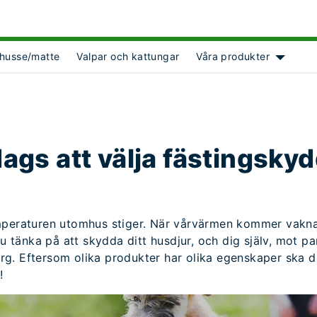
husse/matte
Valpar och kattungar
Våra produkter
ct Object]
Show su
dags att välja fästingsky
mperaturen utomhus stiger. När vårvärmen kommer vakna
nu tänka på att skydda ditt husdjur, och dig själv, mot par
. Eftersom olika produkter har olika egenskaper ska du 
!