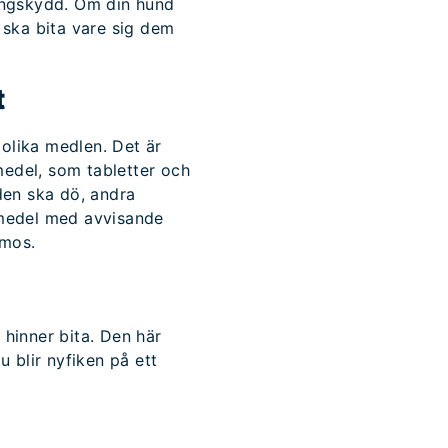
tingskydd. Om din hund
e ska bita vare sig dem
t
e olika medlen. Det är
medel, som tabletter och
 den ska dö, andra
ngmedel med avvisande
smos.
 hinner bita. Den här
 blir nyfiken på ett