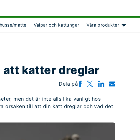
husse/matte
Valpar och kattungar
Våra produkter
ct Object]
Show su
l att katter dreglar
Dela på
ter, men det är inte alls lika vanligt hos
 orsaken till att din katt dreglar och vad det