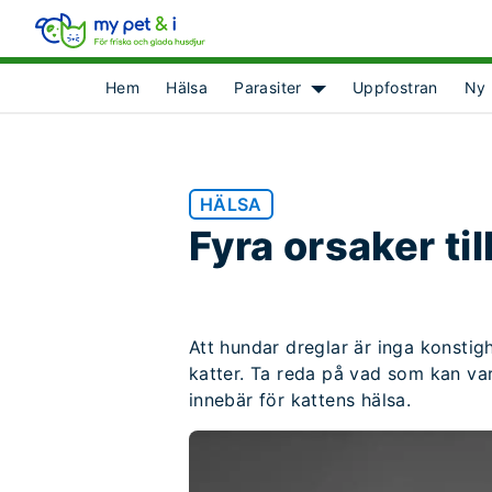
Hem
Hälsa
Parasiter
Uppfostran
Ny 
Show submenu for [obje
HÄLSA
Fyra orsaker til
Att hundar dreglar är inga konstighe
katter. Ta reda på vad som kan vara
innebär för kattens hälsa.