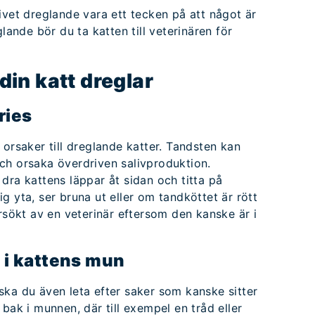
ivet dreglande vara ett tecken på att något är
glande bör du ta katten till veterinären för
 din katt dreglar
ries
 orsaker till dreglande katter. Tandsten kan
ch orsaka överdriven salivproduktion.
dra kattens läppar åt sidan och titta på
g yta, ser bruna ut eller om tandköttet är rött
ersökt av en veterinär eftersom den kanske är i
 i kattens mun
ska du även leta efter saker som kanske sitter
bak i munnen, där till exempel en tråd eller