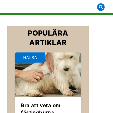
bmenu for [object Object]
POPULÄRA
ARTIKLAR
HÄLSA
Bra att veta om
fästingburna