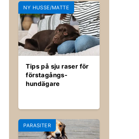
NY HUSSE/MATTE
Tips på sju raser för
förstagångs-
hundägare
PARASITER