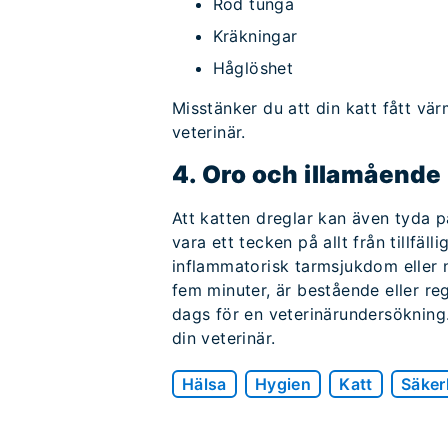
Röd tunga
Kräkningar
Håglöshet
Misstänker du att din katt fått vär
veterinär.
4. Oro och illamående
Att katten dreglar kan även tyda p
vara ett tecken på allt från tillfäl
inflammatorisk tarmsjukdom eller 
fem minuter, är bestående eller r
dags för en veterinärundersökning. 
din veterinär.
Hälsa
Hygien
Katt
Säker